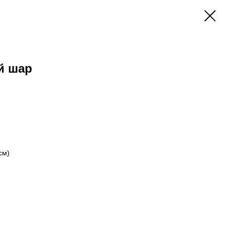
й шар
см)