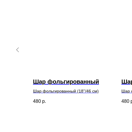
ный
Шар фольгированный
Ша
6 см)
Шар фольгированный (18''/46 см)
Шар ф
480
р.
480