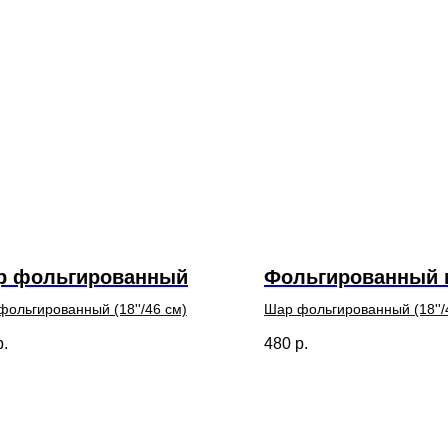
р фольгированный
Фольгированный 
ольгированный (18''/46 см)
Шар фольгированный (18''/
р.
480
р.