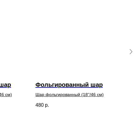
шар
Фольгированный шар
Фо
46 см)
Шар фольгированный (18''/46 см)
Шар 
480
р.
480