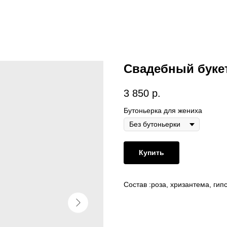
Свадебный букет
3 850
р.
Бутоньерка для жениха
Купить
Состав :роза, хризантема, гип