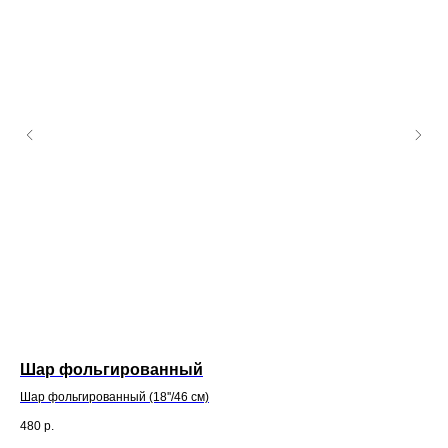
Шар фольгированный
Ш
Шар фольгированный (18''/46 см)
Шар
480
р.
48