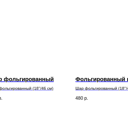
р фольгированный
Фольгированный 
ольгированный (18''/46 см)
Шар фольгированный (18''/
р.
480
р.