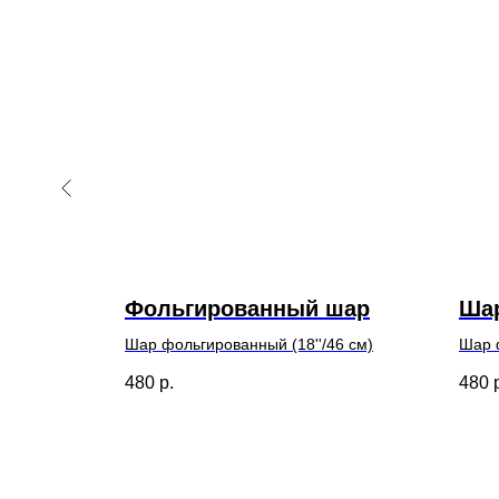
ный
Фольгированный шар
Ша
6 см)
Шар фольгированный (18''/46 см)
Шар ф
480
р.
480