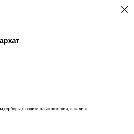
архат
зы,герберы,гвоздики,альстромерии, эвкалипт.