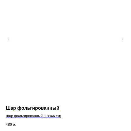
Шар фольгированный
Фо
Шар фольгированный (18''/46 см)
Шар
480
р.
50