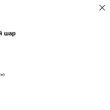
й шар
см)