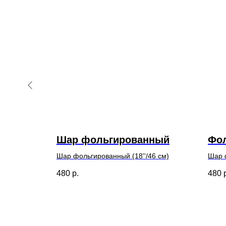
шар
Шар фольгированный
Фо
6 см)
Шар фольгированный (18''/46 см)
Шар ф
480
р.
480