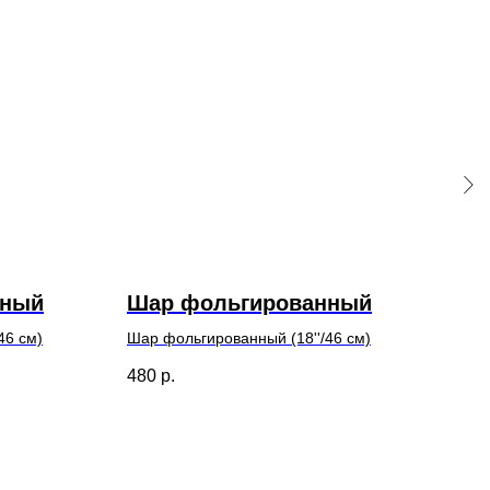
нный
Шар фольгированный
Фо
46 см)
Шар фольгированный (18''/46 см)
Шар 
480
р.
500