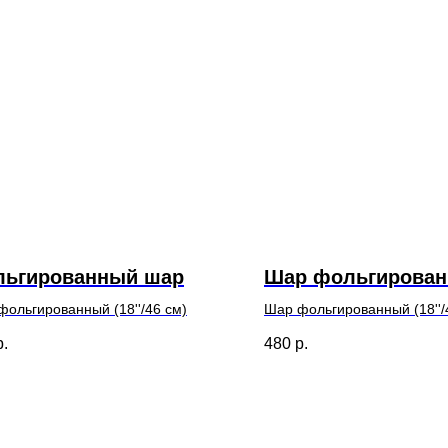
льгированный шар
Шар фольгирова
ольгированный (18''/46 см)
Шар фольгированный (18''/
р.
480
р.