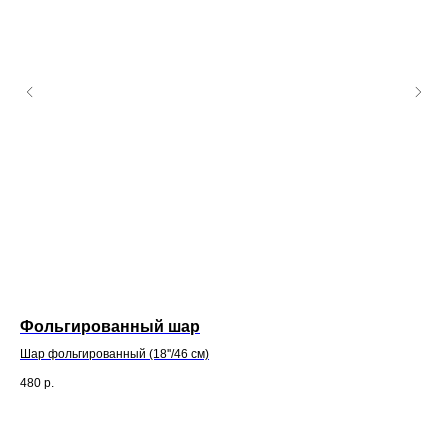
Фольгированный шар
Ш
Шар фольгированный (18''/46 см)
Шар
480
р.
48