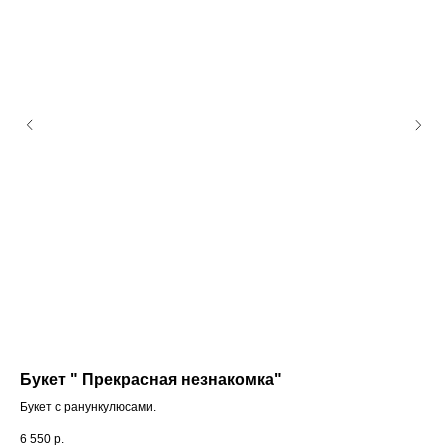
Букет " Прекрасная незнакомка"
Бу
Букет с ранункулюсами.
Бук
6 550
р.
8 8