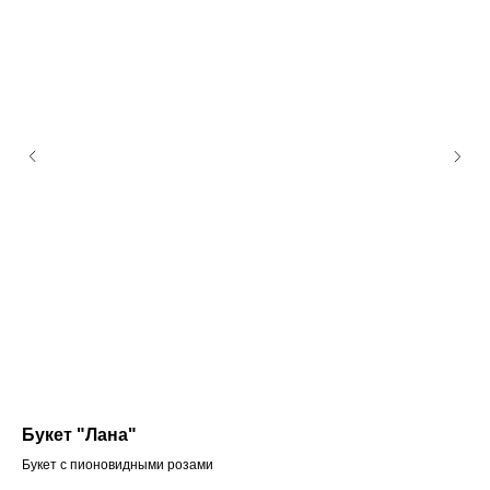
Букет "Лана"
Бу
Букет с пионовидными розами
Бук