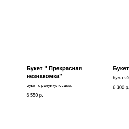
Букет " Прекрасная
Букет
незнакомка"
Букет с
Букет с ранункулюсами.
6 300
р
6 550
р.