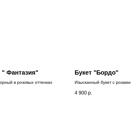
 " Фантазия"
Букет "Бордо"
борный в розовых оттенках
Изысканный букет с розами
.
4 900
р.