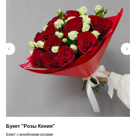
Букет "Розы Кения"
Бу
Букет с кенийскими розами
Бук