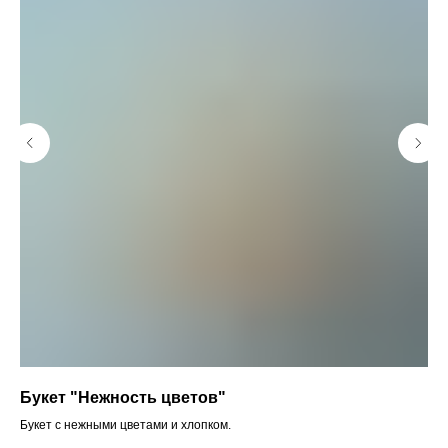
Букет "Нежность цветов"
Бу
Букет с нежными цветами и хлопком.
Бук